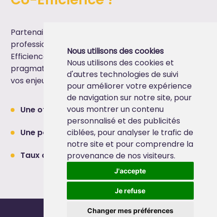
Partenaire reconnu auprès des dirigeants et
professionnels des ressources humaines, Co-
Nous utilisons des cookies
Efficience vous accompagne de manière
Nous utilisons des cookies et
pragmatique et opérationnelle pour répondre à
d'autres technologies de suivi
vos enjeux de transformations stratégiques.
pour améliorer votre expérience
de navigation sur notre site, pour
vous montrer un contenu
Une offre dédiée sur mesure
personnalisé et des publicités
Une posture objective et bienveillante
ciblées, pour analyser le trafic de
notre site et pour comprendre la
Taux de satisfaction 87,5%
provenance de nos visiteurs.
J'accepte
Je refuse
© Tous droits réservés
Changer mes préférences