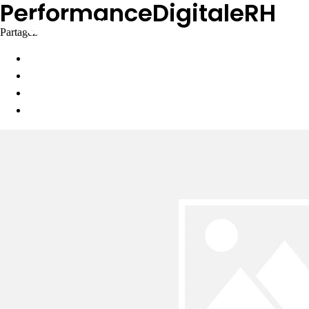
PerformanceDigitaleRH
Partagez