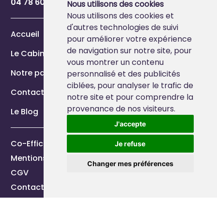
04 78 60 54 84
Nous utilisons des cookies
Nous utilisons des cookies et
d'autres technologies de suivi
Accueil
pour améliorer votre expérience
de navigation sur notre site, pour
Le Cabinet
vous montrer un contenu
Notre page Marque Employeur
personnalisé et des publicités
ciblées, pour analyser le trafic de
Contact
notre site et pour comprendre la
provenance de nos visiteurs.
Le Blog
J'accepte
Co-Efficience 2026
Je refuse
Mentions légales
Changer mes préférences
CGV
Contactez-nous
Réalisation
Vikings Techonologies
&
Studio EVOL